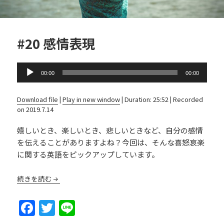
#20 感情表現
Audio
00:00
00:00
Player
Download file
|
Play in new window
|
Duration: 25:52
|
Recorded
on 2019.7.14
嬉しいとき、楽しいとき、悲しいときなど、自分の感情
を伝えることがありますよね？今回は、そんな喜怒哀楽
に関する英語をピックアップしています。
続きを読む
F
T
Li