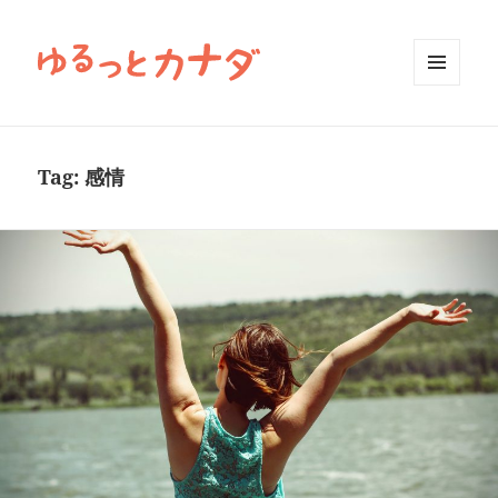
MENU
AND
WIDGETS
Tag:
感情