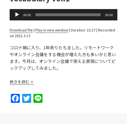
Audio
00:00
00:00
Player
Download file
|
Play in new window
|
Duration: 15:27
|
Recorded
on 2021.3.13
コロナ禍に入り、1年余りたちました。リモートワーク
やオンライン会議をする機会が増えた方も多いかと思い
ます。今月は、オンライン会議で使える表現についてピ
ックアップしてみました。
続きを読む
F
T
Li
a
w
n
c
itt
e
e
er