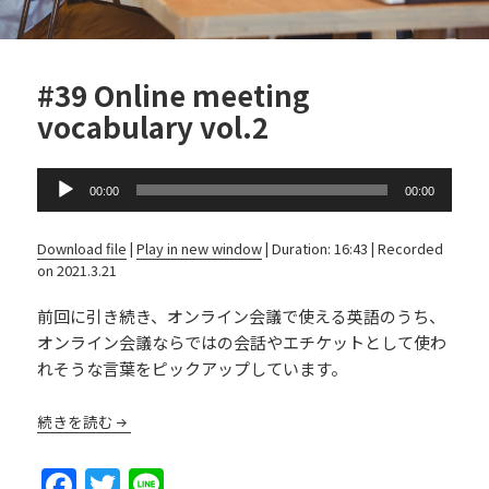
#39 Online meeting
vocabulary vol.2
Audio
00:00
00:00
Player
Download file
|
Play in new window
|
Duration: 16:43
|
Recorded
on 2021.3.21
前回に引き続き、オンライン会議で使える英語のうち、
オンライン会議ならではの会話やエチケットとして使わ
れそうな言葉をピックアップしています。
続きを読む
F
T
Li