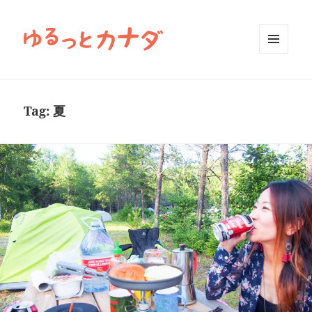
MENU
AND
WIDGETS
Tag:
夏