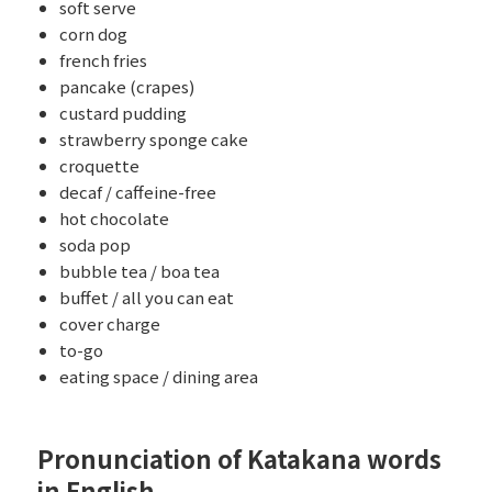
soft serve
corn dog
french fries
pancake (crapes)
custard pudding
strawberry sponge cake
croquette
decaf / caffeine-free
hot chocolate
soda pop
bubble tea / boa tea
buffet / all you can eat
cover charge
to-go
eating space / dining area
Pronunciation of Katakana words
in English