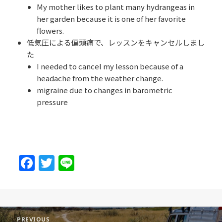
My mother likes to plant many hydrangeas in
her garden because it is one of her favorite
flowers.
低気圧による偏頭痛で、レッスンをキャンセルしまし
た
I needed to cancel my lesson because of a
headache from the weather change.
migraine due to changes in barometric
pressure
F
T
Li
a
w
n
c
itt
e
e
er
Post
PREVIOUS