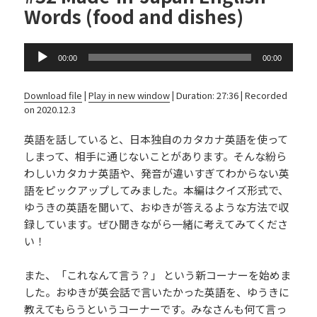
Words (food and dishes)
Audio
00:00
00:00
Player
Download file
|
Play in new window
|
Duration: 27:36
|
Recorded
on 2020.12.3
英語を話していると、日本独自のカタカナ英語を使って
しまって、相手に通じないことがあります。そんな紛ら
わしいカタカナ英語や、発音が違いすぎてわからない英
語をピックアップしてみました。本編はクイズ形式で、
ゆうきの英語を聞いて、おゆきが答えるような方法で収
録しています。ぜひ聞きながら一緒に考えてみてくださ
い！
また、「これなんて言う？」 という新コーナーを始めま
した。おゆきが英会話で言いたかった英語を、ゆうきに
教えてもらうというコーナーです。みなさんも何て言っ