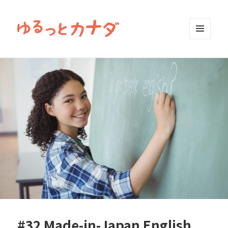
MENU
AND
WIDGETS
#32 Made-in-Japan English