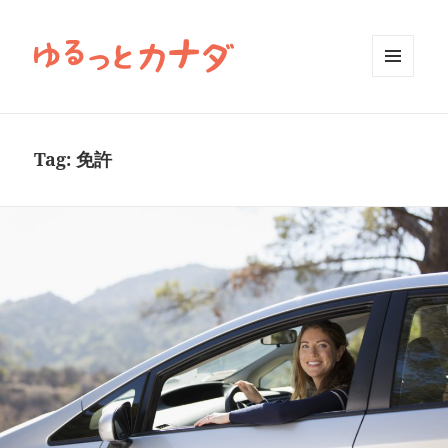
MENU
AND
WIDGETS
Tag:
免許