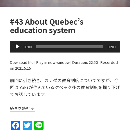
#43 About Quebec’s
education system
Audio
00:00
00:00
Player
Download file
|
Play in new window
|
Duration: 22:50
|
Recorded
on 2021.5.15
前回に引き続き、カナダの教育制度についてですが、今
回は Yuki が住んでいるケベック州の教育制度を掘り下げ
てお話しています。
続きを読む
F
T
Li