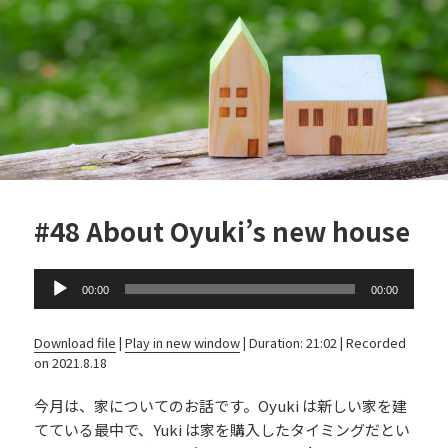
o
k
#48 About Oyuki’s new house
Audio
00:00
00:00
Player
Download file
|
Play in new window
|
Duration: 21:02
|
Recorded
on 2021.8.18
今月は、家についてのお話です。Oyuki は新しい家を建
てている最中で、Yuki は家を購入したタイミングだとい