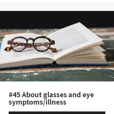
c
itt
e
e
er
b
o
o
k
#45 About glasses and eye
symptoms/illness