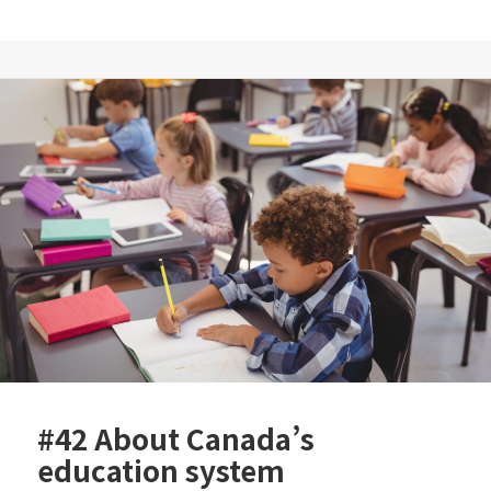
a
w
n
c
itt
e
e
er
b
o
o
k
#42 About Canada’s
education system