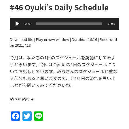
#46 Oyuki’s Daily Schedule
Audio
00:00
00:00
Player
Download file
|
Play in new window
|
Duration: 19:16
|
Recorded
on 2021.7.18
今月は、私たちの1日のスケジュールを英語にしてみよ
うと思います。今回は Oyuki の1日のスケジュールにつ
いてお話ししています。みなさんのスケジュールと重な
る部分もあると思いますので、ぜひ1日の流れを思い出
しながら聞いてみてくださいね。
続きを読む
F
T
Li
a
w
n