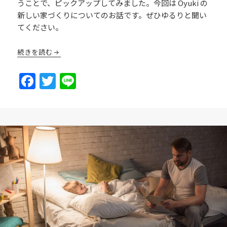
うことで、ピックアップしてみました。今回は Oyuki の
新しい家づくりについてのお話です。ぜひゆるりと聞い
てください。
続きを読む
F
T
Li
a
w
n
c
itt
e
e
er
b
o
o
k