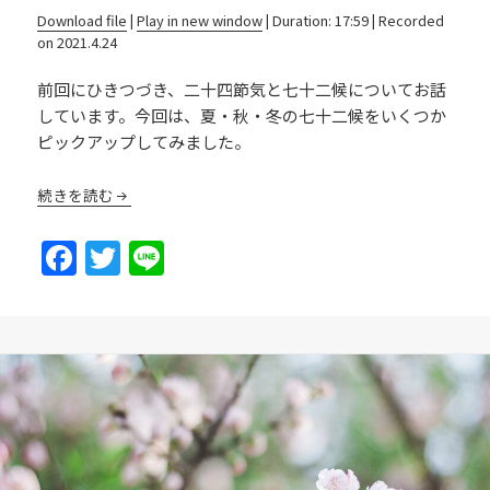
Download file
|
Play in new window
|
Duration: 17:59
|
Recorded
on 2021.4.24
前回にひきつづき、二十四節気と七十二候についてお話
しています。今回は、夏・秋・冬の七十二候をいくつか
ピックアップしてみました。
続きを読む
F
T
Li
a
w
n
c
itt
e
e
er
b
o
o