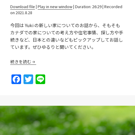
Download file
|
Play in new window
|
Duration: 26:29
|
Recorded
on 2021.8.28
今回は Yuki の新しい家についてのお話から、そもそも
カナダでの家についての考え方や住宅事情、探し方や手
続きなど、日本との違いなどもピックアップしてお話し
ています。ぜひゆるりと聞いてください。
続きを読む
F
T
Li
a
w
n
c
itt
e
e
er
b
o