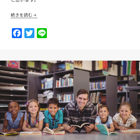
続きを読む
F
T
Li
a
w
n
c
itt
e
e
er
b
o
o
k