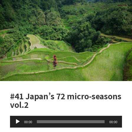
e
er
b
o
o
k
#41 Japan’s 72 micro-seasons
vol.2
Audio
00:00
00:00
Player