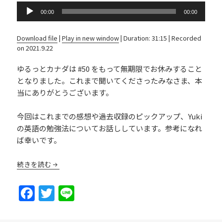
Audio
00:00
00:00
Player
Download file
|
Play in new window
|
Duration: 31:15
|
Recorded
on 2021.9.22
ゆるっとカナダは #50 をもって無期限でお休みすること
となりました。これまで聞いてくださったみなさま、本
当にありがとうございます。
今回はこれまでの感想や過去収録のピックアップ、Yuki
の英語の勉強法についてお話ししています。参考になれ
ば幸いです。
続きを読む
F
T
Li
a
w
n