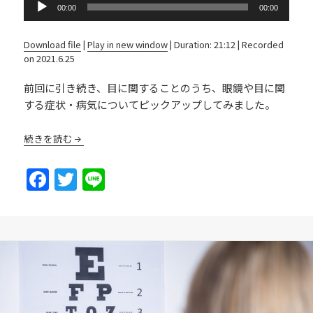
Audio
00:00
00:00
Player
Download file
|
Play in new window
|
Duration: 21:12
|
Recorded
on 2021.6.25
前回に引き続き、目に関することのうち、眼鏡や目に関
する症状・病気についてピックアップしてみました。
続きを読む
F
T
Li
a
w
n
c
itt
e
e
er
b
o