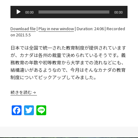
Audio
00:00
00:00
Player
Download file
|
Play in new window
|
Duration: 24:06
|
Recorded
on 2021.5.5
日本では全国で統一された教育制度が提供されています
が、カナダは各州の裁量で決められているそうです。義
務教育の年数や初等教育から大学までの流れなどにも、
結構違いがあるようなので、今月はそんなカナダの教育
制度についてピックアップしてみました。
続きを読む
F
T
Li
a
w
n
c
itt
e