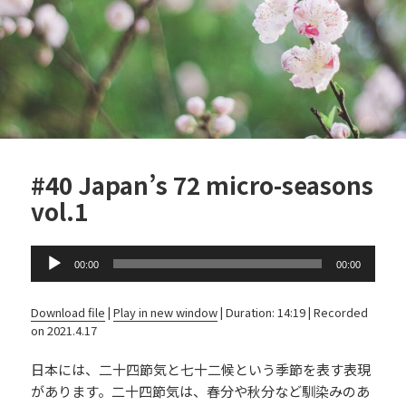
k
#40 Japan’s 72 micro-seasons
vol.1
Audio
00:00
00:00
Player
Download file
|
Play in new window
|
Duration: 14:19
|
Recorded
on 2021.4.17
日本には、二十四節気と七十二候という季節を表す表現
があります。二十四節気は、春分や秋分など馴染みのあ