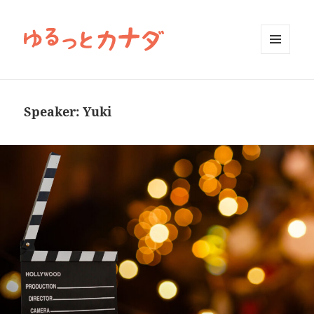
MENU
AND
WIDGETS
Speaker:
Yuki