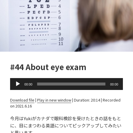
o
k
#44 About eye exam
Audio
00:00
00:00
Player
Download file
|
Play in new window
|
Duration: 20:14
|
Recorded
on 2021.6.16
今月はYukiがカナダで眼科検診を受けたときの話をもと
に、目にまつわる英語についてピックアップしてみたい
と思います。