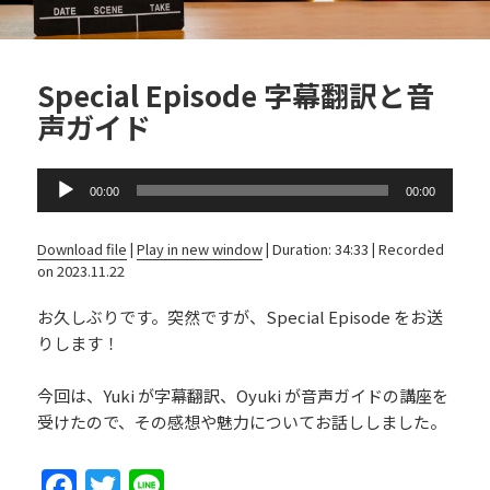
Special Episode 字幕翻訳と音
声ガイド
Audio
00:00
00:00
Player
Download file
|
Play in new window
|
Duration: 34:33
|
Recorded
on 2023.11.22
お久しぶりです。突然ですが、Special Episode をお送
りします！
今回は、Yuki が字幕翻訳、Oyuki が音声ガイドの講座を
受けたので、その感想や魅力についてお話ししました。
F
T
Li