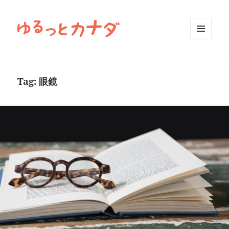
MENU
AND
WIDGETS
Tag:
眼鏡