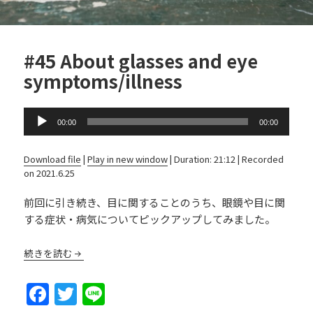
#45 About glasses and eye
symptoms/illness
Audio
00:00
00:00
Player
Download file
|
Play in new window
|
Duration: 21:12
|
Recorded
on 2021.6.25
前回に引き続き、目に関することのうち、眼鏡や目に関
する症状・病気についてピックアップしてみました。
続きを読む
F
T
Li