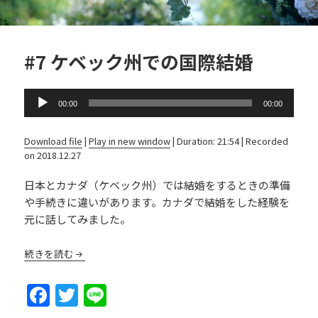
#7 ケベック州での国際結婚
Audio
00:00
00:00
Player
Download file
|
Play in new window
|
Duration: 21:54
|
Recorded
on 2018.12.27
日本とカナダ（ケベック州）では結婚をするときの準備
や手続きに違いがあります。カナダで結婚をした経験を
元に話してみました。
続きを読む
F
T
Li