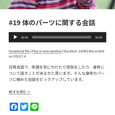
#19 体のパーツに関する会話
Audio
00:00
00:00
Player
Download file
|
Play in new window
|
Duration: 24:06
|
Recorded
on 2019.7.4
日常会話で、体調を気にかけたり怪我をしたり、身体に
ついて話すことがあるかと思います。そんな身体のパー
ツに絡めた会話をピックアップしています。
続きを読む
F
T
Li