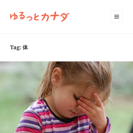
MENU
AND
WIDGETS
Tag:
体