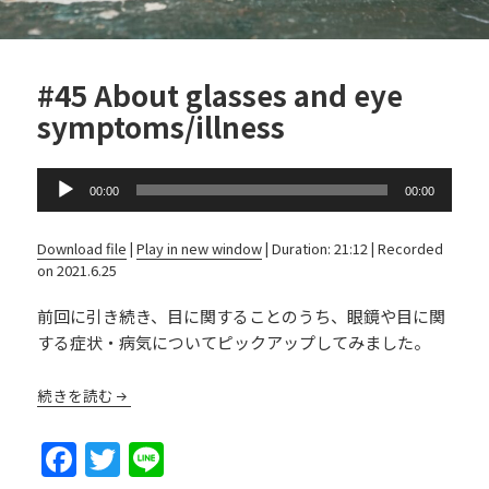
#45 About glasses and eye
symptoms/illness
Audio
00:00
00:00
Player
Download file
|
Play in new window
|
Duration: 21:12
|
Recorded
on 2021.6.25
前回に引き続き、目に関することのうち、眼鏡や目に関
する症状・病気についてピックアップしてみました。
続きを読む
F
T
Li