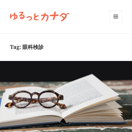
MENU
AND
WIDGETS
Tag:
眼科検診