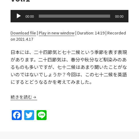
Audio
00:00
00:00
Player
Download file
|
Play in new window
|
Duration: 14:19
|
Recorded
on 2021.4.17
日本には、二十四節気と七十二候という季節を表す表現
があります。二十四節気は、春分や秋分など馴染みのあ
るものも多いですが、七十二候はあまり聞いたことがな
いのではないでしょうか？今回は、この七十二候を英語
にするとどうなるかを考えてみました。
続きを読む
F
T
Li
a
w
n
c
itt
e