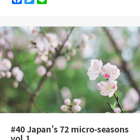
a
w
n
c
itt
e
e
er
b
o
o
k
#40 Japan’s 72 micro-seasons
vol.1