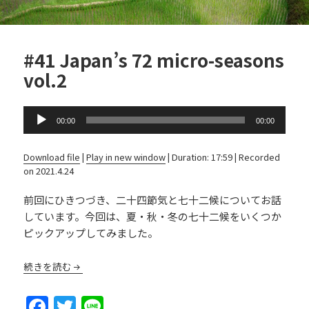
#41 Japan’s 72 micro-seasons
vol.2
Audio
00:00
00:00
Player
Download file
|
Play in new window
|
Duration: 17:59
|
Recorded
on 2021.4.24
前回にひきつづき、二十四節気と七十二候についてお話
しています。今回は、夏・秋・冬の七十二候をいくつか
ピックアップしてみました。
続きを読む
F
T
Li