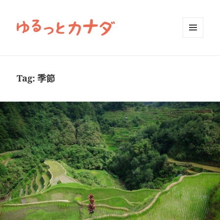
MENU
AND
WIDGETS
Tag:
季節