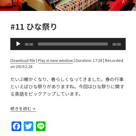
#11 ひな祭り
Audio
00:00
00:00
Player
Download file
|
Play in new window
|
Duration: 17:28
|
Recorded
on 2019.2.28
だいぶ暖かくなり、春らしくなってきました。春の行事
といえばひな祭りがありますね。今回はひな祭りに関す
る英語をピックアップしています。
続きを読む
F
T
Li