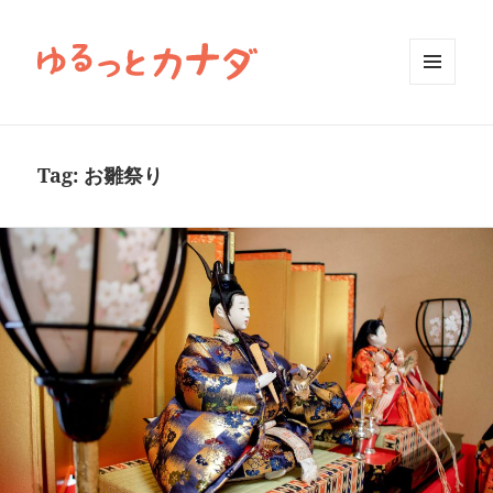
MENU
AND
WIDGETS
Tag:
お雛祭り