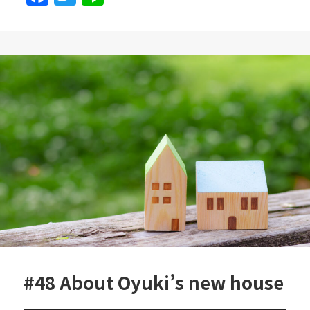
a
w
n
c
itt
e
e
er
b
o
o
k
#48 About Oyuki’s new house