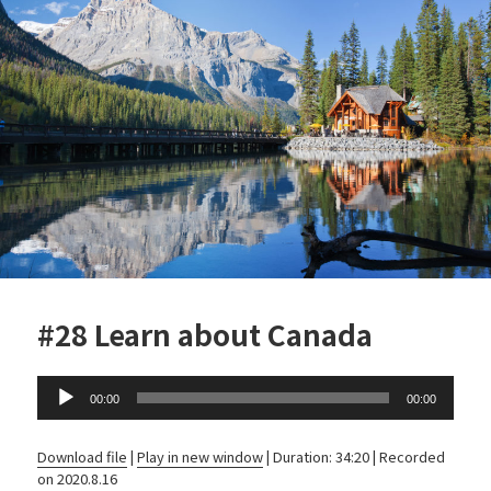
b
o
o
k
#28 Learn about Canada
Audio
00:00
00:00
Player
Download file
|
Play in new window
|
Duration: 34:20
|
Recorded
on 2020.8.16