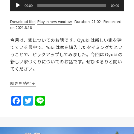
Audio
00:00
00:00
Player
Download file
|
Play in new window
|
Duration: 21:02
|
Recorded
on 2021.8.18
今月は、家についてのお話です。Oyuki は新しい家を建
てている最中で、Yuki は家を購入したタイミングだとい
うことで、ピックアップしてみました。今回は Oyuki の
新しい家づくりについてのお話です。ぜひゆるりと聞い
てください。
続きを読む
F
T
Li
a
w
n
c
itt
e
e
er