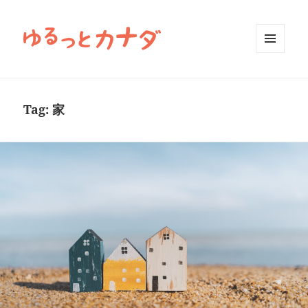
MENU
AND
WIDGETS
Tag:
家