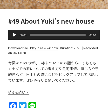
#49 About Yuki’s new house
Audio
00:00
00:00
Player
Download file
|
Play in new window
|
Duration: 26:29
|
Recorded
on 2021.8.28
今回は Yuki の新しい家についてのお話から、そもそも
カナダでの家についての考え方や住宅事情、探し方や手
続きなど、日本との違いなどもピックアップしてお話し
ています。ぜひゆるりと聞いてください。
続きを読む
F
T
Li