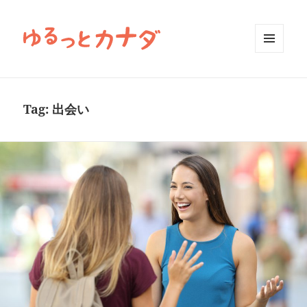
MENU
AND
WIDGETS
Tag:
出会い