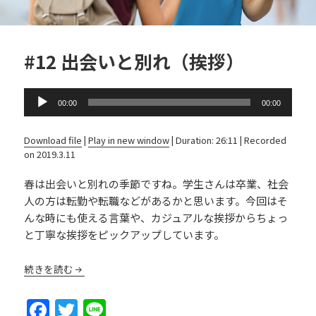
#12 出会いと別れ（挨拶）
Audio
00:00
00:00
Player
Download file
|
Play in new window
|
Duration: 26:11
|
Recorded
on 2019.3.11
春は出会いと別れの季節ですね。学生さんは卒業、社会
人の方は転勤や転職などがあるかと思います。今回はそ
んな時にも使える言葉や、カジュアルな挨拶からちょっ
と丁寧な挨拶をピックアップしています。
続きを読む
F
T
Li