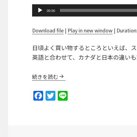
Audio
00:00
Player
Download file
|
Play in new window
|
Duration
日頃よく買い物するところといえば、ス
英語と合わせて、カナダと日本の違いも
続きを読む
F
T
Li
a
w
n
c
itt
e
e
er
b