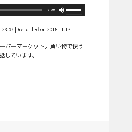
Use
00:00
Up/Down
Arrow
: 28:47
|
Recorded on 2018.11.13
keys
to
ーパーマーケット。買い物で使う
increase
話しています。
or
decrease
volume.